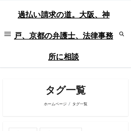
内
容
過払い請求の道。大阪、神
を
ス
戸、京都の弁護士、法律事務
キ
ッ
プ
所に相談
タグ一覧
ホームページ
タグ一覧