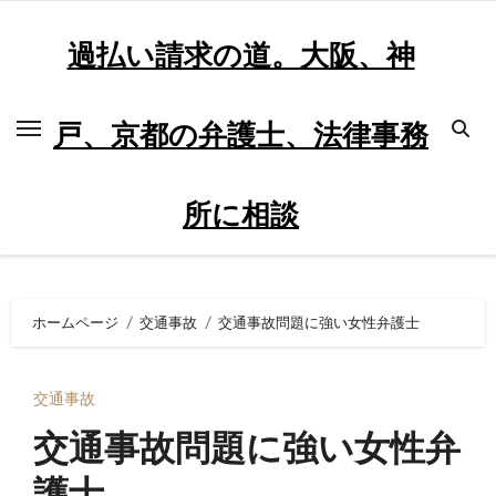
内
容
過払い請求の道。大阪、神
を
ス
戸、京都の弁護士、法律事務
キ
ッ
プ
所に相談
ホームページ
交通事故
交通事故問題に強い女性弁護士
交通事故
交通事故問題に強い女性弁