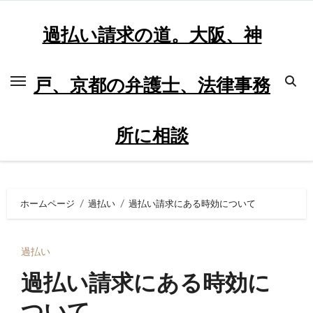
内
容
過払い請求の道。大阪、神
を
ス
戸、京都の弁護士、法律事務
キ
ッ
プ
所に相談
ホームページ
過払い
過払い請求にある時効について
過払い
過払い請求にある時効に