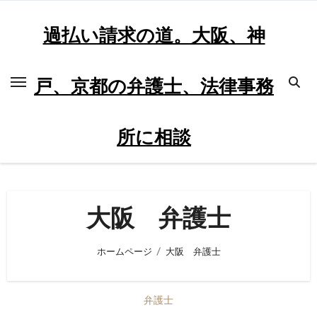
内
容
過払い請求の道。大阪、神
を
ス
戸、京都の弁護士、法律事務
キ
ッ
プ
所に相談
大阪 弁護士
ホームページ
大阪 弁護士
弁護士