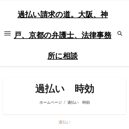
内
容
過払い請求の道。大阪、神
を
ス
戸、京都の弁護士、法律事務
キ
ッ
プ
所に相談
過払い 時効
ホームページ
過払い 時効
過払い