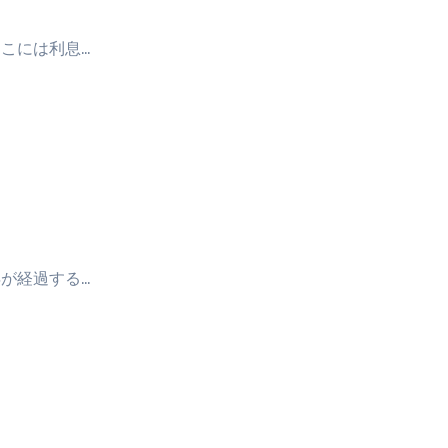
こには利息…
が経過する…