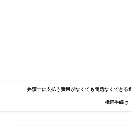
内
容
を
ス
キ
ッ
プ
弁護士に支払う費用がなくても問題なくできる
相続手続き